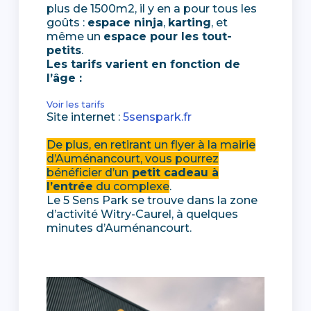
plus de 1500m2, il y en a pour tous les
goûts :
espace ninja
,
karting
, et
même un
espace pour les tout-
petits
.
Les tarifs varient en fonction de
l’âge :
Voir les tarifs
Site internet :
5senspark.fr
De plus, en retirant un flyer à la mairie
d’Auménancourt, vous pourrez
bénéficier d’un
petit cadeau à
l’entrée
du complexe
.
Le 5 Sens Park se trouve dans la zone
d’activité Witry-Caurel, à quelques
minutes d’Auménancourt.