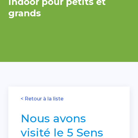
indoor pour petits et
grands
< Retour à la liste
Nous avons
visité le 5 Sens