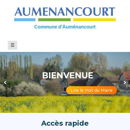
Skip
to
content
Commune d'Auménancourt
☰
BIENVENUE
Lire le mot du Maire
Accès rapide