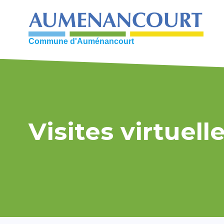
Skip
to
content
Commune d'Auménancourt
Visites virtuell