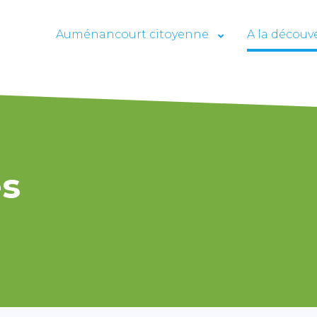
Auménancourt citoyenne
A la découv
es