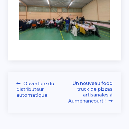
Navigation
Un nouveau food
Ouverture du
truck de pizzas
distributeur
de
artisanales à
automatique
Auménancourt !
l’article