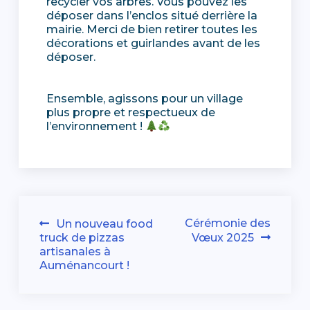
recycler vos arbres. Vous pouvez les
déposer dans l’enclos situé derrière la
mairie. Merci de bien retirer toutes les
décorations et guirlandes avant de les
déposer.
Ensemble, agissons pour un village
plus propre et respectueux de
l’environnement !
Navigation
Cérémonie des
Un nouveau food
truck de pizzas
Vœux 2025
de
artisanales à
Auménancourt !
l’article