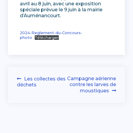
avril au 8 juin, avec une exposition
spéciale prévue le 9 juin à la mairie
d’Auménancourt.
2024-Reglement-du-Concours-
photo
Télécharger
Navigation
Campagne aérienne
Les collectes des
contre les larves de
déchets
de
moustiques
l’article