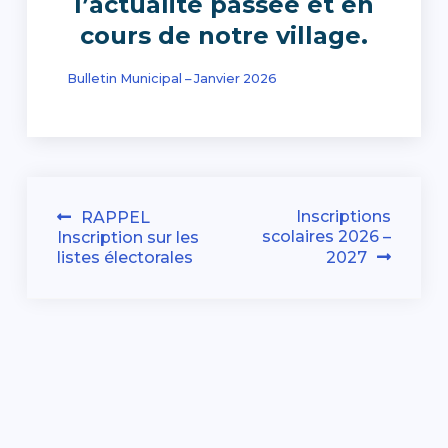
l’actualité passée et en
cours de notre village.
Bulletin Municipal – Janvier 2026
Navigation
Inscriptions
RAPPEL
scolaires 2026 –
Inscription sur les
de
listes électorales
2027
l’article