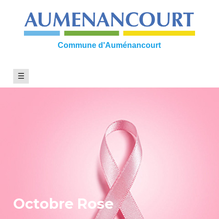
Skip
to
content
Commune d'Auménancourt
☰
Octobre Rose