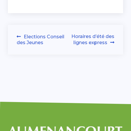
Navigation
Horaires d’été des
Elections Conseil
des Jeunes
lignes express
de
l’article