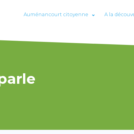
Auménancourt citoyenne
A la découv
parle