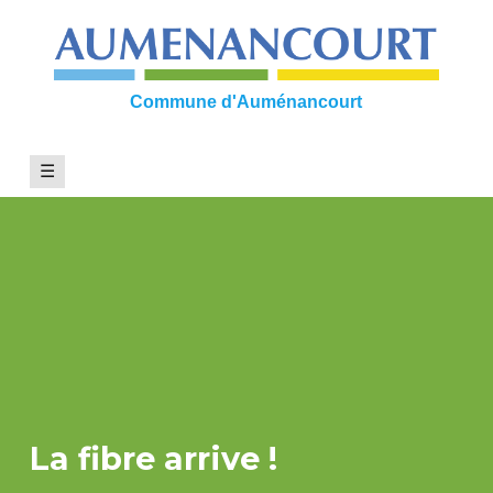
Skip
to
content
Commune d'Auménancourt
☰
La fibre arrive !