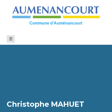
Skip
to
content
Commune d'Auménancourt
☰
Christophe MAHUET