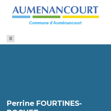
Skip
to
content
Commune d'Auménancourt
☰
Perrine FOURTINES-